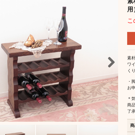
素
用
こ
素
ワ
く
Next
・
お
＊
商
了
商