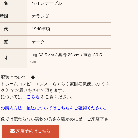
 名
ワインテーブル
産国
オランダ
 代
1940年頃
 質
オーク
幅 63.5 cm / 奥行 26 cm / 高さ 59.5
 寸
cm
 配送について ◆
マトホームコンビニエンス「らくらく家財宅急便」の《 Ａ
ンク 》でお届けをさせて頂きます。
料については、
こちら
をご覧ください。
品の購入方法・配送についてはこちらをご確認ください。
画像では伝わらない実物の良さを確かめに是非ご来店下さ
。
来店予約はこちら