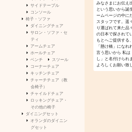
みなさまにお伝え
サイドテーブル
という思いから誕
コンソール
ームページの中に
椅子・ソファ
スタッフです。遥
ダイニングチェア
り運ばれて来た品
サロン・ソファ・セ
の日本で探されて
ティ
もとへご提供する
アームチェア
「懸け橋」になれ
言う思いから 私は
ホールチェア
し」と名付けられ
ベンチ
スツール
よろしくお願い致
コーナーチェア
キッチンチェア
チャーチチェア（教
会椅子）
チャイルドチェア
ロッキングチェア・
その他の椅子
ダイニングセット
オランダのダイニン
グセット