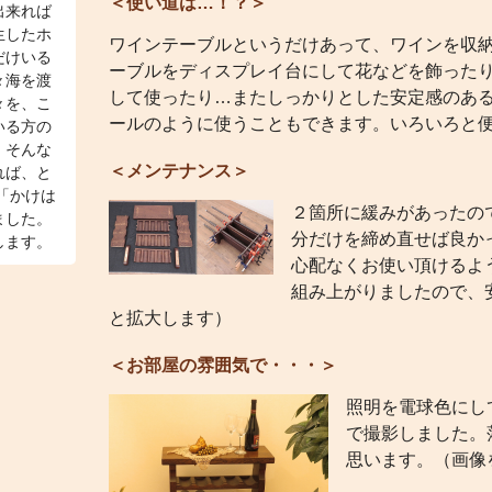
＜使い道は…！？＞
出来れば
生したホ
ワインテーブルというだけあって、ワインを収
だけいる
ーブルをディスプレイ台にして花などを飾った
々海を渡
して使ったり…またしっかりとした安定感のあ
々を、こ
ールのように使うこともできます。いろいろと
いる方の
、そんな
＜メンテナンス＞
れば、と
「かけは
２箇所に緩みがあったの
ました。
分だけを締め直せば良か
します。
心配なくお使い頂けるよ
組み上がりましたので、
と拡大します）
＜お部屋の雰囲気で・・・＞
照明を電球色にし
で撮影しました。
思います。（画像