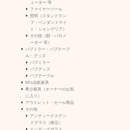
ューター 等
ファイヤーツール
照明（スタンドラン
プ・ペンダントライ
ト・シャンデリア）
その他（額・バロメ
ーター 等）
パブミラー・パブテーブ
ル・グッズ
パブミラー
パブグッズ
パブテーブル
60's北欧家具
希少家具（オーナーのお気
に入り）
アウトレット・セール商品
その他
アンティークステン
ドグラス（衝立）
エッチングガラス