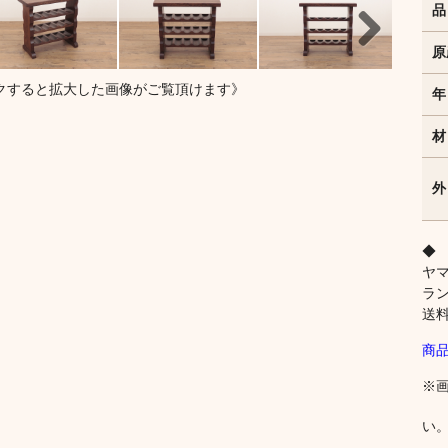
品
原
Next
クすると拡大した画像がご覧頂けます》
年
材
外
◆
ヤ
ラ
送
商
※
い