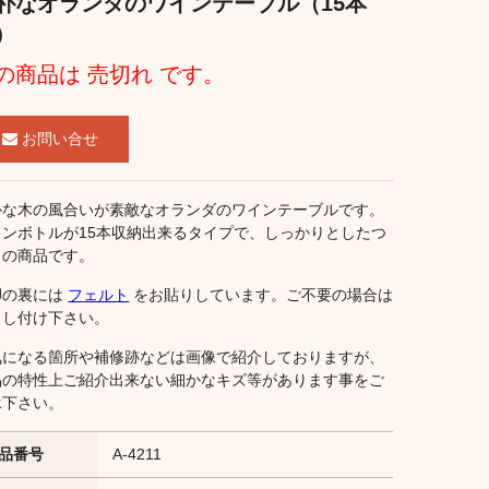
朴なオランダのワインテーブル（15本
）
の商品は 売切れ です。
お問い合せ
朴な木の風合いが素敵なオランダのワインテーブルです。
インボトルが15本収納出来るタイプで、しっかりとしたつ
りの商品です。
脚の裏には
フェルト
をお貼りしています。ご不要の場合は
申し付け下さい。
気になる箇所や補修跡などは画像で紹介しておりますが、
品の特性上ご紹介出来ない細かなキズ等があります事をご
承下さい。
品番号
A-4211