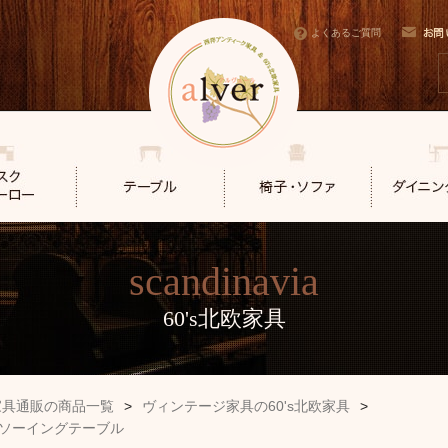
よくあるご質問
scandinavia
60's北欧家具
家具通販の商品一覧
>
ヴィンテージ家具の60's北欧家具
>
ソーイングテーブル