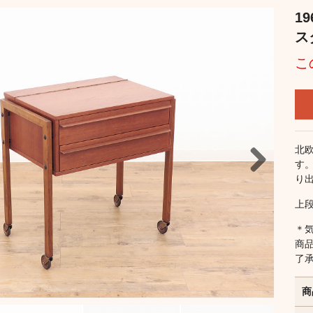
1
ス
こ
北
す
り
Next
上
＊
商
了
商