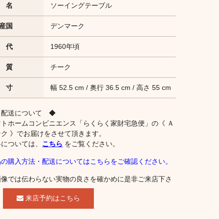
 名
ソーイングテーブル
産国
デンマーク
 代
1960年頃
 質
チーク
 寸
幅 52.5 cm / 奥行 36.5 cm / 高さ 55 cm
 配送について ◆
マトホームコンビニエンス「らくらく家財宅急便」の《 Ａ
ンク 》でお届けをさせて頂きます。
料については、
こちら
をご覧ください。
品の購入方法・配送についてはこちらをご確認ください。
画像では伝わらない実物の良さを確かめに是非ご来店下さ
。
来店予約はこちら