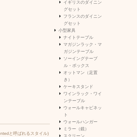
イギリスのダイニン
グセット
フランスのダイニン
グセット
小型家具
ナイトテーブル
マガジンラック・マ
ガジンテーブル
ソーイングテーブ
ル・ボックス
オットマン（足置
き）
ケーキスタンド
ワインラック・ワイ
ンテーブル
ウォールキャビネッ
ト
ウォールハンガー
ミラー（鏡）
tedと呼ばれるスタイル)
スクリーン