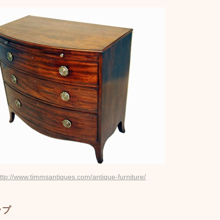
ttp://www.timmsantiques.com/antique-furniture/
ップ