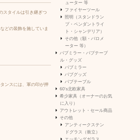
ューター 等
ファイヤーツール
どのスタイルは引き継ぎつ
照明（スタンドラン
プ・ペンダントライ
るなどの装飾を施していま
ト・シャンデリア）
その他（額・バロメ
ーター 等）
パブミラー・パブテーブ
ル・グッズ
パブミラー
パブグッズ
パブテーブル
のタンスには、軍の印が押
60's北欧家具
希少家具（オーナーのお気
に入り）
アウトレット・セール商品
その他
アンティークステン
ドグラス（衝立）
エッチングガラス