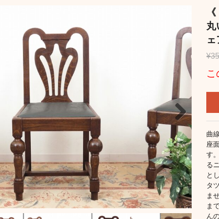
《
丸
ェ
¥35
こ
曲
Next
座
す
る
と
タ
ま
ま
ん