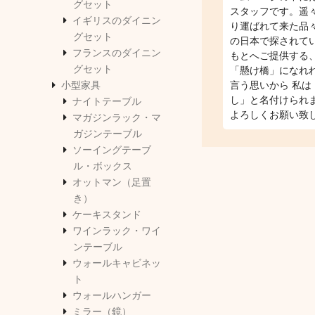
グセット
スタッフです。遥
イギリスのダイニン
り運ばれて来た品
グセット
の日本で探されて
フランスのダイニン
もとへご提供する
グセット
「懸け橋」になれ
小型家具
言う思いから 私は
し」と名付けられ
ナイトテーブル
よろしくお願い致
マガジンラック・マ
ガジンテーブル
ソーイングテーブ
ル・ボックス
オットマン（足置
き）
ケーキスタンド
ワインラック・ワイ
ンテーブル
ウォールキャビネッ
ト
ウォールハンガー
ミラー（鏡）