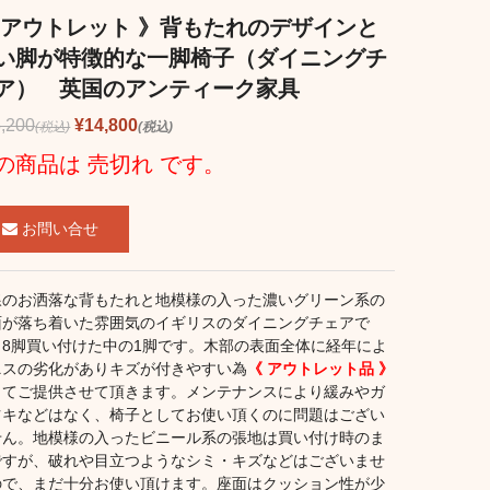
 アウトレット 》背もたれのデザインと
い脚が特徴的な一脚椅子（ダイニングチ
ア） 英国のアンティーク家具
,200
¥14,800
(税込)
(税込)
の商品は 売切れ です。
お問い合せ
線のお洒落な背もたれと地模様の入った濃いグリーン系の
面が落ち着いた雰囲気のイギリスのダイニングチェアで
。8脚買い付けた中の1脚です。木部の表面全体に経年によ
ニスの劣化がありキズが付きやすい為
《 アウトレット品 》
してご提供させて頂きます。メンテナンスにより緩みやガ
ツキなどはなく、椅子としてお使い頂くのに問題はござい
せん。地模様の入ったビニール系の張地は買い付け時のま
ですが、破れや目立つようなシミ・キズなどはございませ
ので、まだ十分お使い頂けます。座面はクッション性が少