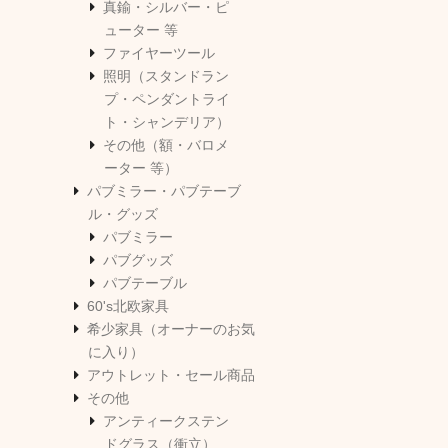
真鍮・シルバー・ピ
ューター 等
ファイヤーツール
照明（スタンドラン
プ・ペンダントライ
ト・シャンデリア）
その他（額・バロメ
ーター 等）
パブミラー・パブテーブ
ル・グッズ
パブミラー
パブグッズ
パブテーブル
60's北欧家具
希少家具（オーナーのお気
に入り）
アウトレット・セール商品
その他
アンティークステン
ドグラス（衝立）