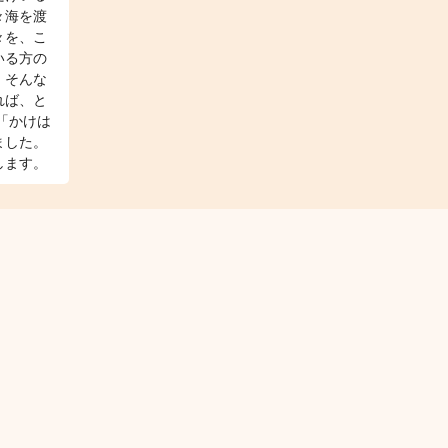
々海を渡
々を、こ
いる方の
、そんな
れば、と
「かけは
ました。
します。