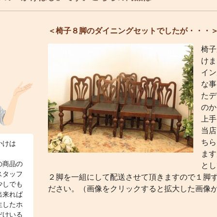
＜椅子８脚のダイニングセットでしたが・・・
椅子
けま
イン
な事
たデ
のか
上手
当店
ちら
かけは
ます
の商品の
とし
スタッフ
２脚を一組にして配送させて頂きますので１脚
少しでも
ださい。（画像をクリックすると拡大した画像
出来れば
生したホ
だけいる