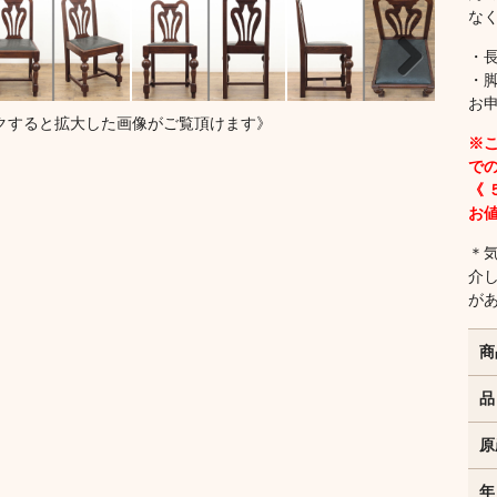
な
・
・
お
Next
クすると拡大した画像がご覧頂けます》
※
で
《
お
＊
介
が
商
品
原
年