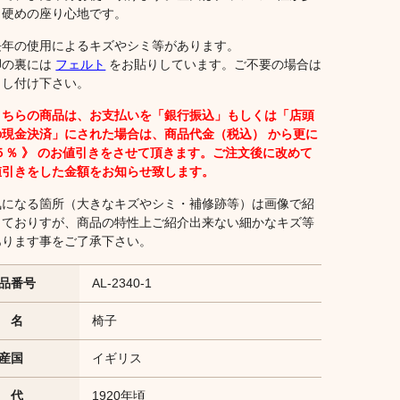
く硬めの座り心地です。
長年の使用によるキズやシミ等があります。
脚の裏には
フェルト
をお貼りしています。ご不要の場合は
申し付け下さい。
こちらの商品は、お支払いを「銀行振込」もしくは「店頭
の現金決済」にされた場合は、商品代金（税込） から更に
 ５％ 》 のお値引きをさせて頂きます。ご注文後に改めて
値引きをした金額を
お知らせ致します。
気になる箇所（大きなキズやシミ・補修跡等）は画像で紹
しておりすが、商品の特性上ご紹介出来ない細かなキズ等
あります事をご了承下さい。
品番号
AL-2340-1
 名
椅子
産国
イギリス
 代
1920年頃