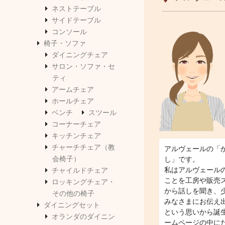
ネストテーブル
サイドテーブル
コンソール
椅子・ソファ
ダイニングチェア
サロン・ソファ・セ
ティ
アームチェア
ホールチェア
ベンチ
スツール
コーナーチェア
キッチンチェア
チャーチチェア（教
アルヴェールの「
会椅子）
し」です。
私はアルヴェール
チャイルドチェア
ことを工房や販売
ロッキングチェア・
から話しを聞き、
その他の椅子
みなさまにお伝え
ダイニングセット
という思いから誕
オランダのダイニン
ームページの中に