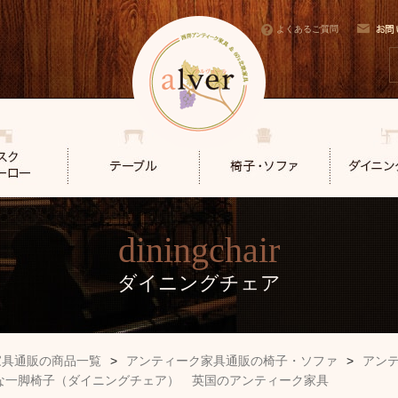
よくあるご質問
diningchair
ダイニングチェア
家具通販の商品一覧
>
アンティーク家具通販の椅子・ソファ
>
アン
的な一脚椅子（ダイニングチェア） 英国のアンティーク家具