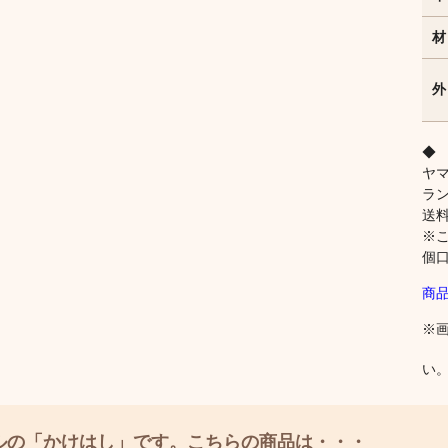
材
外
◆
ヤ
ラ
送
※
個口
商
※
い
ルの「かけはし」です。こちらの商品は・・・