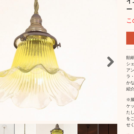
イ
ー
こ
飴
シ
ア
Next
ラ
か
紹
※
ケ
た
を
せく