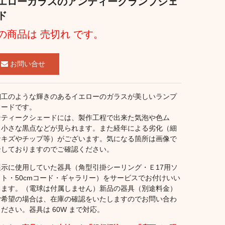
エローガラスのアンティークランプシェ
ド
の商品は 売切れ です。
お問い合せ
細工のような輝きのあるイエローのガラスが美しいランプ
ェードです。
ンティークシェードには、製作工程で出来た気泡や色ム
・小さな黒点などが見られます。また経年による劣化（細
なキズやチップ等）がございます。気になる箇所は画像で
介しておりますのでご確認ください。
展示に使用していた器具（角型引掛シーリング・Ｅ17用ソ
ット・50cmコード・ギャラリー）をサービスでお付けいい
します。（電球は付属しません）新品の器具（別途料金）
ご希望の場合は、在庫の確認をいたしますのでお問い合わ
ださい。器具は 60W まで対応。