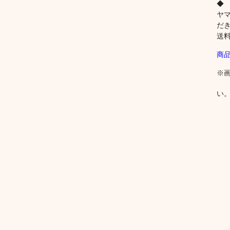
◆
ヤマ
だ
送
商
※
い