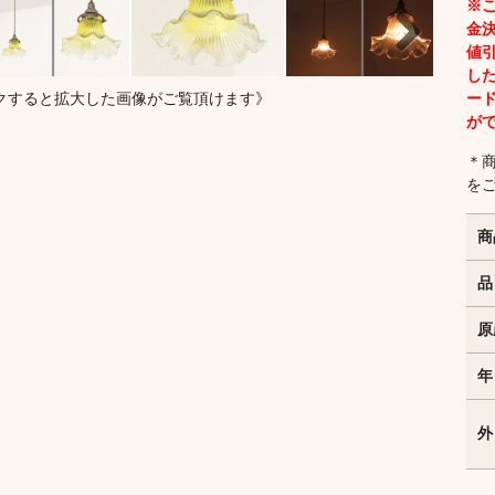
※
金決
値
し
Next
ー
クすると拡大した画像がご覧頂けます》
が
＊
を
商
品
原
年
外