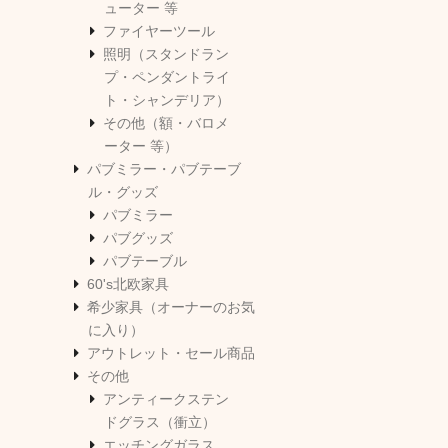
ューター 等
ファイヤーツール
照明（スタンドラン
プ・ペンダントライ
ト・シャンデリア）
その他（額・バロメ
ーター 等）
パブミラー・パブテーブ
ル・グッズ
パブミラー
パブグッズ
パブテーブル
60's北欧家具
希少家具（オーナーのお気
に入り）
アウトレット・セール商品
その他
アンティークステン
ドグラス（衝立）
エッチングガラス