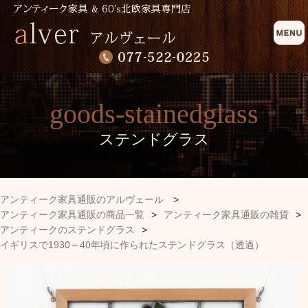
goods-stainedglass
ステンドグラス
アンティーク家具通販のアルヴェール
>
アンティーク家具通販の商品一覧
>
アンティーク家具通販の雑貨
>
アンティークのステンドグラス
>
イギリスで1930～40年頃に作られたステンドグラス（透過）