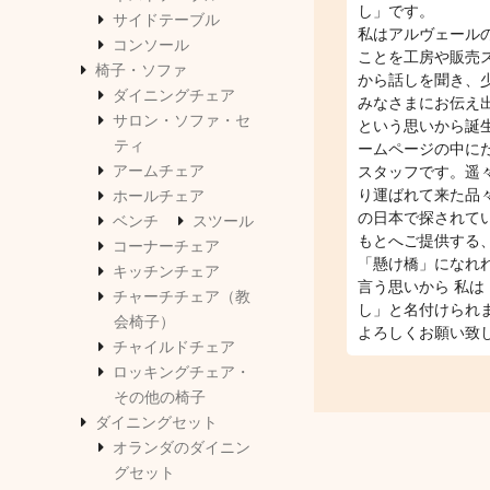
し」です。
サイドテーブル
私はアルヴェール
コンソール
ことを工房や販売
椅子・ソファ
から話しを聞き、
ダイニングチェア
みなさまにお伝え
サロン・ソファ・セ
という思いから誕
ティ
ームページの中に
アームチェア
スタッフです。遥
り運ばれて来た品
ホールチェア
の日本で探されて
ベンチ
スツール
もとへご提供する
コーナーチェア
「懸け橋」になれ
キッチンチェア
言う思いから 私は
チャーチチェア（教
し」と名付けられ
会椅子）
よろしくお願い致
チャイルドチェア
ロッキングチェア・
その他の椅子
ダイニングセット
オランダのダイニン
グセット