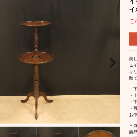
イ
イ
こ
美
ェ
キ
Next
敵
・
・
・
・
お
＊
商