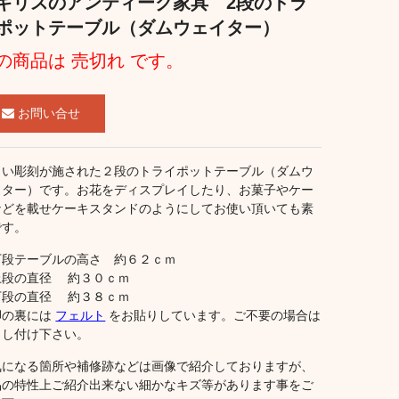
ギリスのアンティーク家具 2段のトラ
ポットテーブル（ダムウェイター）
の商品は 売切れ です。
お問い合せ
しい彫刻が施された２段のトライポットテーブル（ダムウ
イター）です。お花をディスプレイしたり、お菓子やケー
などを載せケーキスタンドのようにしてお使い頂いても素
です。
下段テーブルの高さ 約６２ｃｍ
上段の直径 約３０ｃｍ
下段の直径 約３８ｃｍ
脚の裏には
フェルト
をお貼りしています。ご不要の場合は
申し付け下さい。
気になる箇所や補修跡などは画像で紹介しておりますが、
品の特性上ご紹介出来ない細かなキズ等があります事をご