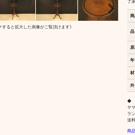
了
商
Next
クすると拡大した画像がご覧頂けます》
品
原
年
材
外
◆
ヤ
ラ
送
商