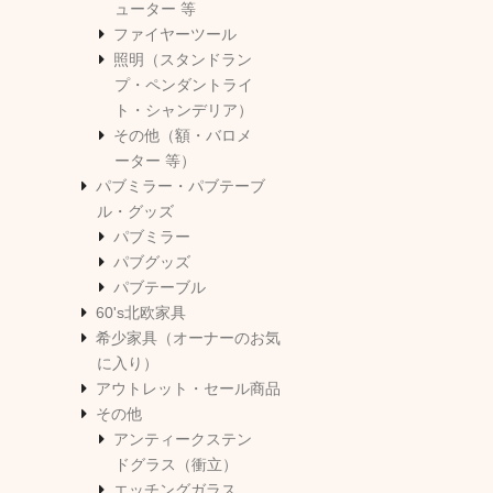
ューター 等
ファイヤーツール
照明（スタンドラン
プ・ペンダントライ
ト・シャンデリア）
その他（額・バロメ
ーター 等）
パブミラー・パブテーブ
ル・グッズ
パブミラー
パブグッズ
パブテーブル
60's北欧家具
希少家具（オーナーのお気
に入り）
アウトレット・セール商品
その他
アンティークステン
ドグラス（衝立）
エッチングガラス