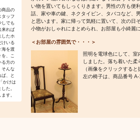
い物を置いてもしっくりきます。男性の方も便
の商品の
話、家や車の鍵、ネクタイピン、タバコなど、
スタッフ
と思います。家に帰って気軽に置いて、次の日
少しでも
小物がおしゃれにまとめられ、お部屋も小綺麗
出来れば
生したホ
＜お部屋の雰囲気で・・・＞
だけいる
々海を渡
照明を電球色にして、室
々を、こ
しました。落ち着いた柔
いる方の
（画像をクリックすると
、そんな
れば、と
左の椅子は、商品番号 A-142
「かけは
ました。
します。