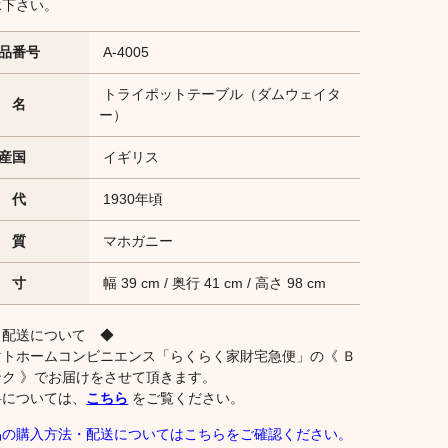
承下さい。
品番号
A-4005
トライポットテーブル（ダムウェイタ
 名
ー）
産国
イギリス
 代
1930年頃
 質
マホガニー
 寸
幅 39 cm / 奥行 41 cm / 高さ 98 cm
 配送について ◆
マトホームコンビニエンス「らくらく家財宅急便」の《 Ｂ
ンク 》でお届けをさせて頂きます。
料については、
こちら
をご覧ください。
品の購入方法・配送についてはこちらをご確認ください。