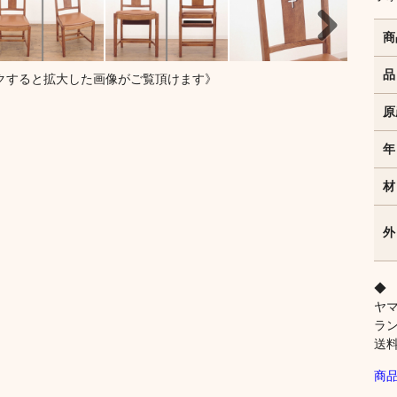
商
Next
品
クすると拡大した画像がご覧頂けます》
原
年
材
外
◆
ヤ
ラ
送
商