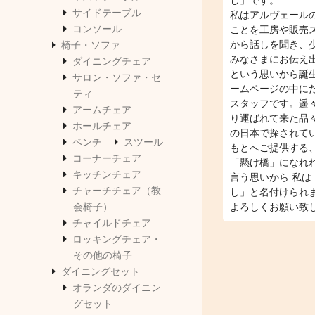
し」です。
サイドテーブル
私はアルヴェール
コンソール
ことを工房や販売
から話しを聞き、
椅子・ソファ
みなさまにお伝え
ダイニングチェア
という思いから誕
サロン・ソファ・セ
ームページの中に
ティ
スタッフです。遥
アームチェア
り運ばれて来た品
ホールチェア
の日本で探されて
ベンチ
スツール
もとへご提供する
コーナーチェア
「懸け橋」になれ
キッチンチェア
言う思いから 私は
チャーチチェア（教
し」と名付けられ
会椅子）
よろしくお願い致
チャイルドチェア
ロッキングチェア・
その他の椅子
ダイニングセット
オランダのダイニン
グセット