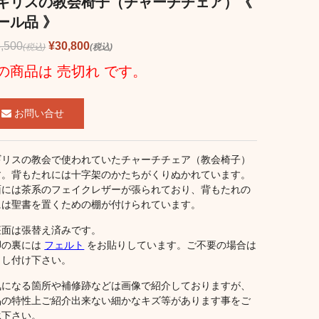
ギリスの教会椅子（チャーチチェア）《
ール品 》
,500
¥30,800
(税込)
(税込)
の商品は 売切れ です。
お問い合せ
ギリスの教会で使われていたチャーチチェア（教会椅子）
す。背もたれには十字架のかたちがくりぬかれています。
面には茶系のフェイクレザーが張られており、背もたれの
には聖書を置くための棚が付けられています。
座面は張替え済みです。
脚の裏には
フェルト
をお貼りしています。ご不要の場合は
申し付け下さい。
気になる箇所や補修跡などは画像で紹介しておりますが、
品の特性上ご紹介出来ない細かなキズ等があります事をご
承下さい。