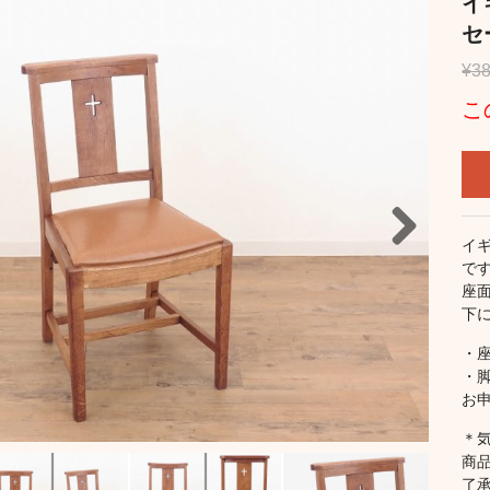
イ
セ
¥38
こ
イ
で
Next
座
下
・
・
お
＊
商
了