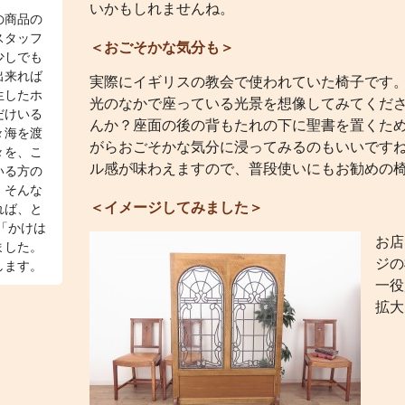
いかもしれませんね。
の商品の
スタッフ
＜おごそかな気分も＞
少しでも
出来れば
実際にイギリスの教会で使われていた椅子です
生したホ
光のなかで座っている光景を想像してみてくだ
だけいる
んか？座面の後の背もたれの下に聖書を置くた
々海を渡
がらおごそかな気分に浸ってみるのもいいです
々を、こ
ル感が味わえますので、普段使いにもお勧めの
いる方の
、そんな
＜イメージしてみました＞
れば、と
「かけは
お店
ました。
ジの
します。
一役
拡大