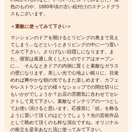
色のものや、1880年頃の古い絵付けのステンドグラ
スもございます。
＜素敵に使ってみて下さい＞
マンションのドアを開けるとリビングの奥まで見え
てしまう…などというときリビングの中に一つ置い
てみて下さい。さりげない目隠しになります。ま
た、寝室は風通し良くしたいのでドアはオープン
に… そんなときドアの内側に置くと素敵なガラス
の壁になります。美しい光で心地よい眠りに。目覚
めれば爽やかな朝の光でもまた楽しめます。カフェ
やレストランなどの様々なショップでの間仕切りに
もいかがでしょうか？お店の雰囲気に合わせてセレ
クトして見て下さい。素敵なインテリアの一つとし
てお使い頂けると思います。応接室に「絵」を飾る
ように置いて頂くのはどうでしょう？光の芸術作品
として眺めて頂くのも粋な演出ですね。オリジナル
の衝立を是非あなた流に使ってみて下さい。