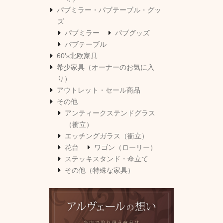
パブミラー・パブテーブル・グッ
ズ
パブミラー
パブグッズ
パブテーブル
60's北欧家具
希少家具（オーナーのお気に入
り）
アウトレット・セール商品
その他
アンティークステンドグラス
（衝立）
エッチングガラス（衝立）
花台
ワゴン（ローリー）
ステッキスタンド・傘立て
その他（特殊な家具）