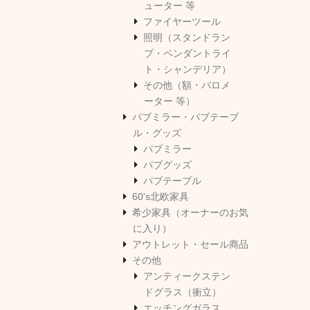
ューター 等
ファイヤーツール
照明（スタンドラン
プ・ペンダントライ
ト・シャンデリア）
その他（額・バロメ
ーター 等）
パブミラー・パブテーブ
ル・グッズ
パブミラー
パブグッズ
パブテーブル
60's北欧家具
希少家具（オーナーのお気
に入り）
アウトレット・セール商品
その他
アンティークステン
ドグラス（衝立）
エッチングガラス