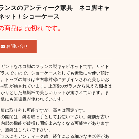
ランスのアンティーク家具 ネコ脚キャ
ネット / ショーケース
の商品は 売切れ です。
お問い合せ
レガントなネコ脚のフランス製キャビネットです。サイド
ガラスですので、ショーケースとしても素敵にお使い頂け
す。トップの飾りは左右非対称にデザインされた美しいお
の彫刻が施されています。上3段のガラスから見える棚板は
っかりとした無垢板で美しいカットが施されています。ま
背板にも無垢板が使われています。
棚板は取り外し可能ですが、高さは固定です。
扉の開閉は、鍵を取っ手としてお使い下さい。錠前が古い
、内部の機能が破損し開錠出来なくなる可能性があります
で、施錠はしないで下さい。
ガラスにもアンティーク故、経年による細かなキズ等があ