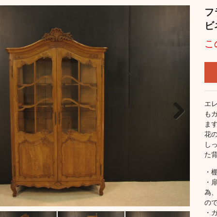
フ
ビ
こ
エ
も
ま
Next
花
し
た
・
・
為
の
・