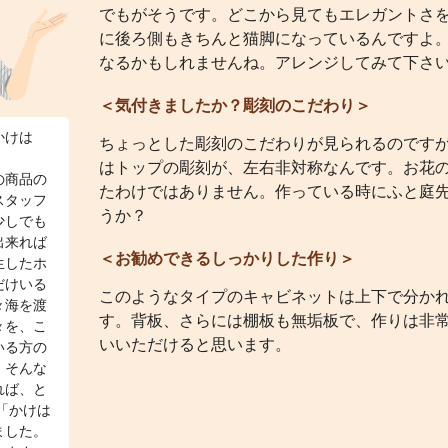
でもがそうです。どこから見てもエレガントさ
に後ろ側もきちんと猫脚になっているんですよ
なるかもしれませんね。アレンジしてみて下さ
＜気付きましたか？彫刻のこだわり＞
かけは
ちょっとした彫刻のこだわりが見られるのです
はトップの彫刻が、左右非対称なんです。お花
の商品の
たわけではありません。作っている時にふと庭
スタッフ
うか？
少しでも
出来れば
＜お勧めできるしっかりした作り＞
生したホ
だけいる
このようなタイプのキャビネットは上下で分か
々海を渡
す。背板、さらには棚板も無垢板で、作りは非
々を、こ
いいただけると思います。
いる方の
、そんな
れば、と
「かけは
ました。