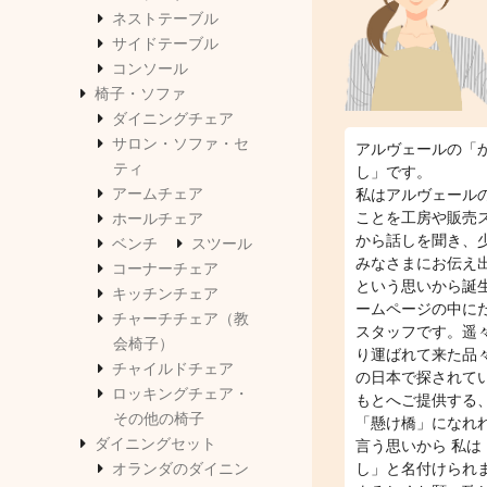
ネストテーブル
サイドテーブル
コンソール
椅子・ソファ
ダイニングチェア
サロン・ソファ・セ
アルヴェールの「
ティ
し」です。
アームチェア
私はアルヴェール
ことを工房や販売
ホールチェア
から話しを聞き、
ベンチ
スツール
みなさまにお伝え
コーナーチェア
という思いから誕
キッチンチェア
ームページの中に
チャーチチェア（教
スタッフです。遥
会椅子）
り運ばれて来た品
チャイルドチェア
の日本で探されて
ロッキングチェア・
もとへご提供する
その他の椅子
「懸け橋」になれ
ダイニングセット
言う思いから 私は
オランダのダイニン
し」と名付けられ