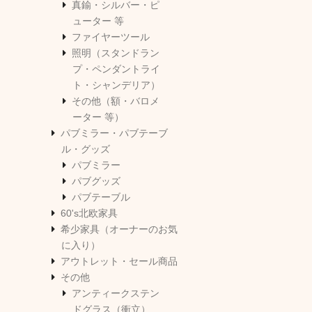
真鍮・シルバー・ピ
ューター 等
ファイヤーツール
照明（スタンドラン
プ・ペンダントライ
ト・シャンデリア）
その他（額・バロメ
ーター 等）
パブミラー・パブテーブ
ル・グッズ
パブミラー
パブグッズ
パブテーブル
60's北欧家具
希少家具（オーナーのお気
に入り）
アウトレット・セール商品
その他
アンティークステン
ドグラス（衝立）