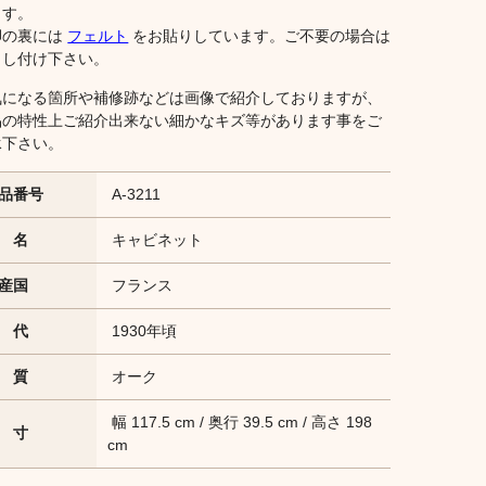
ます。
脚の裏には
フェルト
をお貼りしています。ご不要の場合は
申し付け下さい。
気になる箇所や補修跡などは画像で紹介しておりますが、
品の特性上ご紹介出来ない細かなキズ等があります事をご
承下さい。
品番号
A-3211
 名
キャビネット
産国
フランス
 代
1930年頃
 質
オーク
幅 117.5 cm / 奥行 39.5 cm / 高さ 198
 寸
cm