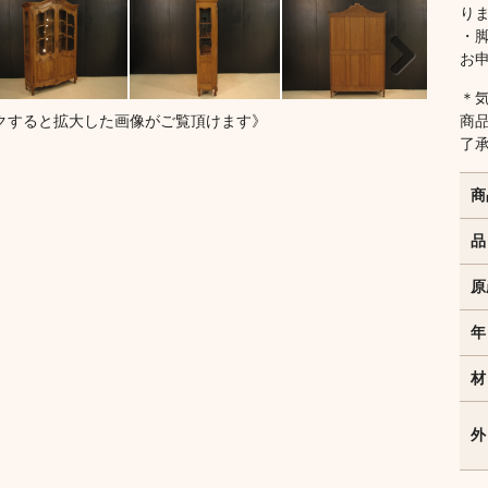
り
・
お
＊
Next
商
クすると拡大した画像がご覧頂けます》
了
商
品
原
年
材
外