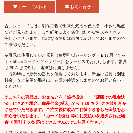
お問い合せ
古いシェードには、製作工程で出来た気泡や色ムラ・小さな黒点
などが見られます。また経年による劣化（細かなキズやチップ
等）がございます。気になる箇所は画像で紹介しておりますので
ご確認ください。
※展示に使用していた器具（角型引掛シーリング・Ｅ17用ソケッ
ト・50cmコード・ギャラリー）をサービスでお付けします。器具
は 60W まで対応。電球は付属しません。
・撮影時には新品の器具を使用しております。新品の器具（別途
料金）をご希望の場合は、在庫の確認をしますのでお問い合わせ
ください。
※こちらの商品は、お支払いを「銀行振込」・「店頭での現金決
済」にされた場合、商品代金(税込) から《 10 ％ 》 のお値引きを
させていただきます。ご注文後に改めてお値引きをした金額をお
知らせいたします。「カード決済」等のお支払いを選択された場
合《 割引 》の対応はできませんのでご注意ください。
＊商品の特性上、画像で上記の点を全てご紹介できないことをご