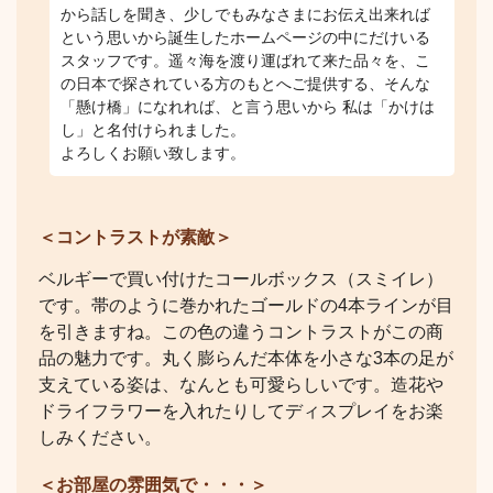
から話しを聞き、少しでもみなさまにお伝え出来れば
という思いから誕生したホームページの中にだけいる
スタッフです。遥々海を渡り運ばれて来た品々を、こ
の日本で探されている方のもとへご提供する、そんな
「懸け橋」になれれば、と言う思いから 私は「かけは
し」と名付けられました。
よろしくお願い致します。
＜コントラストが素敵＞
ベルギーで買い付けたコールボックス（スミイレ）
です。帯のように巻かれたゴールドの4本ラインが目
を引きますね。この色の違うコントラストがこの商
品の魅力です。丸く膨らんだ本体を小さな3本の足が
支えている姿は、なんとも可愛らしいです。造花や
ドライフラワーを入れたりしてディスプレイをお楽
しみください。
＜お部屋の雰囲気で・・・＞