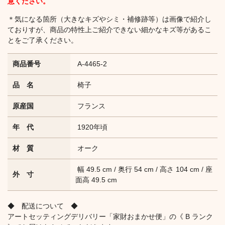
意ください。
＊気になる箇所（大きなキズやシミ・補修跡等）は画像で紹介し
ておりすが、商品の特性上ご紹介できない細かなキズ等があるこ
とをご了承ください。
商品番号
A-4465-2
品 名
椅子
原産国
フランス
年 代
1920年頃
材 質
オーク
幅 49.5 cm / 奥行 54 cm / 高さ 104 cm / 座
外 寸
面高 49.5 cm
◆ 配送について ◆
アートセッティングデリバリー「家財おまかせ便」の《 B ランク