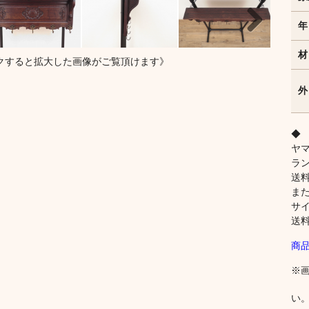
年
Next
材
クすると拡大した画像がご覧頂けます》
外
◆
ヤ
ラ
送
ま
サ
送
商
※
い