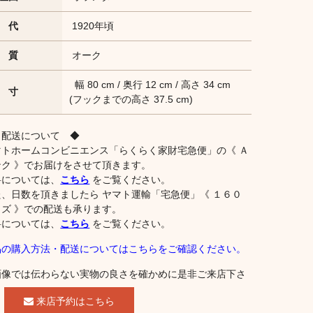
 代
1920年頃
 質
オーク
幅 80 cm / 奥行 12 cm / 高さ 34 cm
 寸
(フックまでの高さ 37.5 cm)
 配送について ◆
マトホームコンビニエンス「らくらく家財宅急便」の《 Ａ
ンク 》でお届けをさせて頂きます。
料については、
こちら
をご覧ください。
た、日数を頂きましたら ヤマト運輸「宅急便」《 １６０
イズ 》での配送も承ります。
料については、
こちら
をご覧ください。
品の購入方法・配送についてはこちらをご確認ください。
画像では伝わらない実物の良さを確かめに是非ご来店下さ
。
来店予約はこちら