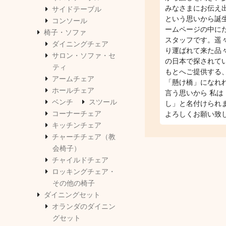
みなさまにお伝え
サイドテーブル
という思いから誕
コンソール
ームページの中に
椅子・ソファ
スタッフです。遥
ダイニングチェア
り運ばれて来た品
サロン・ソファ・セ
の日本で探されて
ティ
もとへご提供する
アームチェア
「懸け橋」になれ
ホールチェア
言う思いから 私は
ベンチ
スツール
し」と名付けられ
コーナーチェア
よろしくお願い致
キッチンチェア
チャーチチェア（教
会椅子）
チャイルドチェア
ロッキングチェア・
その他の椅子
ダイニングセット
オランダのダイニン
グセット