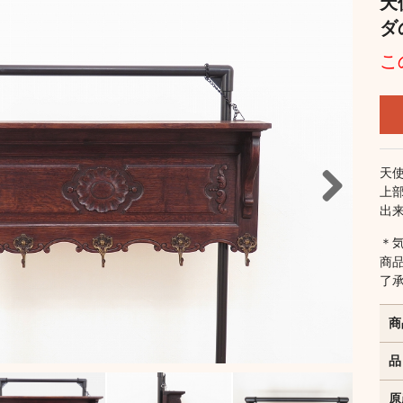
天
ダ
こ
天
上
出
Next
＊
商
了
商
品
原