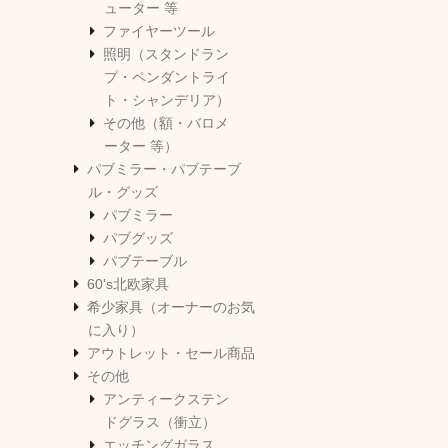
ューター 等
ファイヤーツール
照明（スタンドラン
プ・ペンダントライ
ト・シャンデリア）
その他（額・バロメ
ーター 等）
パブミラー・パブテーブ
ル・グッズ
パブミラー
パブグッズ
パブテーブル
60's北欧家具
希少家具（オーナーのお気
に入り）
アウトレット・セール商品
その他
アンティークステン
ドグラス（衝立）
エッチングガラス