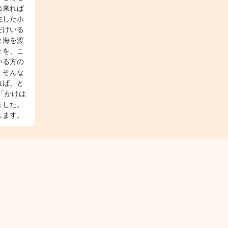
出来れば
生したホ
だけいる
々海を渡
々を、こ
いる方の
、そんな
れば、と
「かけは
ました。
します。