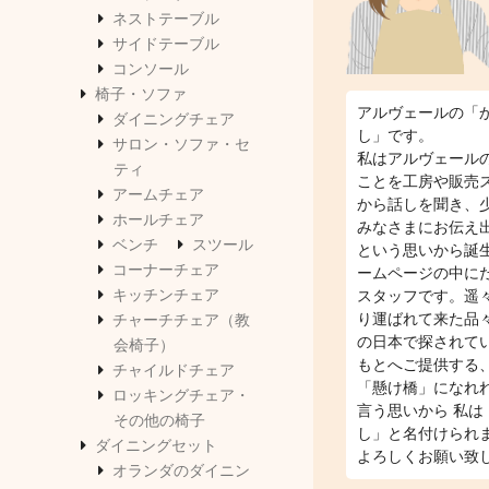
ネストテーブル
サイドテーブル
コンソール
椅子・ソファ
アルヴェールの「
ダイニングチェア
し」です。
サロン・ソファ・セ
私はアルヴェール
ティ
ことを工房や販売
アームチェア
から話しを聞き、
ホールチェア
みなさまにお伝え
ベンチ
スツール
という思いから誕
コーナーチェア
ームページの中に
キッチンチェア
スタッフです。遥
り運ばれて来た品
チャーチチェア（教
の日本で探されて
会椅子）
もとへご提供する
チャイルドチェア
「懸け橋」になれ
ロッキングチェア・
言う思いから 私は
その他の椅子
し」と名付けられ
ダイニングセット
よろしくお願い致
オランダのダイニン