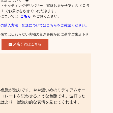
 配送について ◆
ートセッティングデリバリー「家財おまかせ便」の《 C ラ
ク 》でお届けをさせていただきます。
料については
こちら
をご覧ください。
品の購入方法・配送についてはこちらをご確認ください。
画像では伝わらない実物の良さを確かめに是非ご来店下さ
。
来店予約はこちら
い色艶が魅力です。やや濃いめのミディアムオー
ョコレートを思わせるような色艶です。波打った
艶はより一層魅力的な表情を見せてくれます。