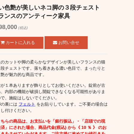
い色艶が美しいネコ脚の３段チェスト
ランスのアンティーク家具
98,000
(税込)
お問い合せ
板のカットや脚の柔らかなデザインが美しいフランスの猫
３段チェストです。落ち着きある濃い色目で、まったりと
た艶が魅力的な商品です。
鍵が１本ありますが飾りとしてお使いください。錠前が古
為、内部の機能が破損し開錠できなくなる可能性がありま
ので、施錠はしないでください。
脚の裏には
フェルト
をお貼りしています。ご不要の場合は
申し付けください。
こちらの商品は、お支払いを「銀行振込」・「店頭での現
済」にされた場合、商品代金(税込) から《 10 ％ 》 のお
引きをさせていただきます。ご注文後に改めてお値引きを