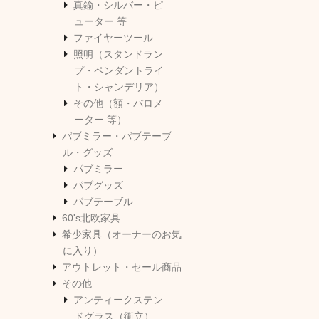
真鍮・シルバー・ピ
ューター 等
ファイヤーツール
照明（スタンドラン
プ・ペンダントライ
ト・シャンデリア）
その他（額・バロメ
ーター 等）
パブミラー・パブテーブ
ル・グッズ
パブミラー
パブグッズ
パブテーブル
60's北欧家具
希少家具（オーナーのお気
に入り）
アウトレット・セール商品
その他
アンティークステン
ドグラス（衝立）