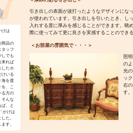
引き出しの表面が波打ったようなデザインにな
が使われています。引き出しを引いたとき、し
入れする度に厚みを感じることができます。眺
かけは
際に使ってみて更に良さを実感することのでき
の商品の
＜お部屋の雰囲気で・・・＞
スタッフ
少しでも
照明
出来れば
のよ
生したホ
光の
だけいる
ック
々海を渡
右の
々を、こ
す。
いる方の
、そんな
れば、と
「かけは
ました。
します。