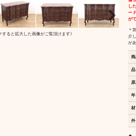
し
ー
が
Next
＊
クすると拡大した画像がご覧頂けます》
介
が
商
品
原
年
材
外