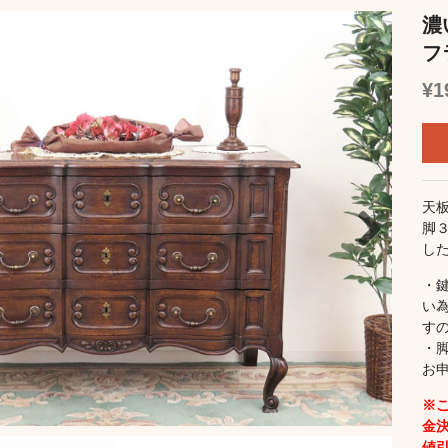
濃
フ
¥1
天
脚
し
Next
・
い
す
・
お
※
金決
値