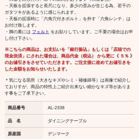
・天板を拡張すると長尺になり、多少の歪みが生じる為、若干の
ガタツキがあるように感じられます。
・天板の拡張時に「六角穴付きボルト」を外す「六角レンチ」は
お付け致します。
・脚の裏には
フェルト
をお貼りしています。ご不要の場合はお申
し付け下さい。
※こちらの商品は、お支払いを「銀行振込」もしくは「店頭での
現金決済」にされた場合は、商品代金（税込） から更に《 ５％ 》
のお値引きをさせていただきます。ご注文後に改めてお値引きを
した金額を
お知らせいたします。
＊気になる箇所（大きなキズやシミ・補修跡等）は画像で紹介し
ておりすが、商品の特性上ご紹介出来ない細かなキズ等がありま
す事をご了承下さい。
商品番号
AL-2338
品 名
ダイニングテーブル
原産国
デンマーク