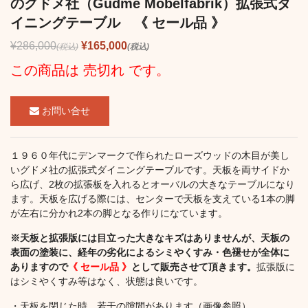
のグドメ社（Gudme Mobelfabrik）拡張式ダ
イニングテーブル 《 セール品 》
¥286,000
¥165,000
(税込)
(税込)
この商品は 売切れ です。
お問い合せ
１９６０年代にデンマークで作られたローズウッドの木目が美し
いグドメ社の拡張式ダイニングテーブルです。天板を両サイドか
ら広げ、2枚の拡張板を入れるとオーバルの大きなテーブルになり
ます。天板を広げる際には、センターで天板を支えている1本の脚
が左右に分かれ2本の脚となる作りになています。
※天板と拡張版には目立った大きなキズはありませんが、天板の
表面の塗装に、経年の劣化によるシミやくすみ・色褪せが全体に
ありますので
《 セール品 》
として販売させて頂きます。
拡張版に
はシミやくすみ等はなく、状態は良いです。
・天板を閉じた時、若干の隙間があります（画像参照）