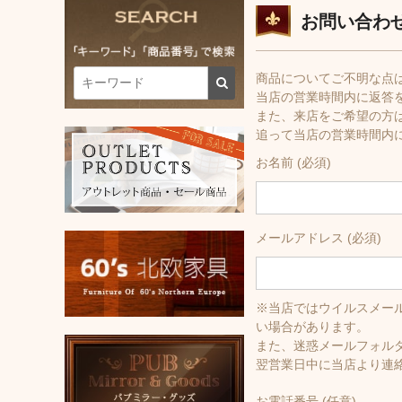
お問い合わ
商品についてご不明な点
当店の営業時間内に返答
また、来店をご希望の方
追って当店の営業時間内
お名前 (必須)
メールアドレス (必須)
※当店ではウイルスメール対
い場合があります。
また、迷惑メールフォル
翌営業日中に当店より連
お電話番号 (任意)