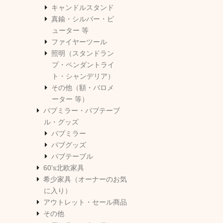
キャンドルスタンド
真鍮・シルバー・ピ
ューター 等
ファイヤーツール
照明（スタンドラン
プ・ペンダントライ
ト・シャンデリア）
その他（額・バロメ
ーター 等）
パブミラー・パブテーブ
ル・グッズ
パブミラー
パブグッズ
パブテーブル
60's北欧家具
希少家具（オーナーのお気
に入り）
アウトレット・セール商品
その他