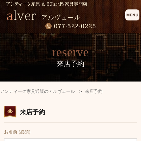
reserve
来店予約
アンティーク家具通販のアルヴェール
>
来店予約
来店予約
お名前 (必須)