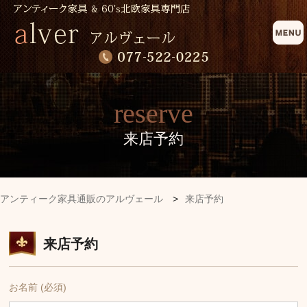
reserve
来店予約
アンティーク家具通販のアルヴェール
>
来店予約
来店予約
お名前 (必須)