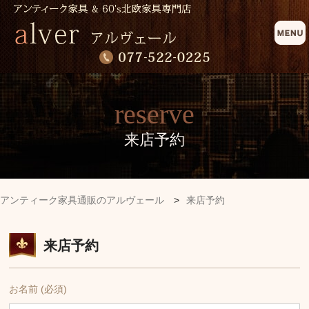
reserve
来店予約
アンティーク家具通販のアルヴェール
>
来店予約
来店予約
お名前 (必須)