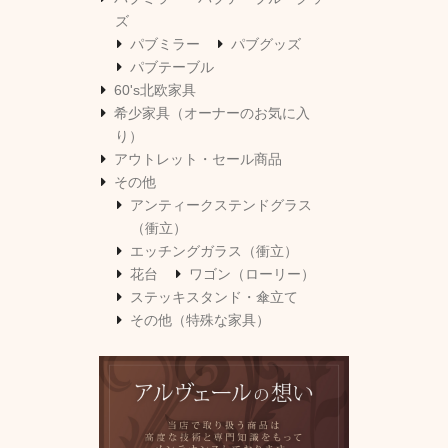
ズ
パブミラー
パブグッズ
パブテーブル
60's北欧家具
希少家具（オーナーのお気に入
り）
アウトレット・セール商品
その他
アンティークステンドグラス
（衝立）
エッチングガラス（衝立）
花台
ワゴン（ローリー）
ステッキスタンド・傘立て
その他（特殊な家具）